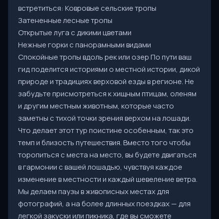
встретиться: Ковровые сельские тропы
Затененные лесные тропы
Открытые луга с дикими цветами
Нежные горки с панорамными видами
Спокойные тропы вдоль рек или озер По пути ваш
гид поделится историями о местной истории, дикой
природе и традициях верховой езды в регионе. Не
забудьте присмотреться к хищным птицам, оленям
и другим местным животным, которые часто
заметны с тихой точки зрения верхом на лошади.
Что делает этот тур поистине особенным, так это
темп и близость путешествия. Вместо того чтобы
торопиться с места на место, вы будете двигаться
в гармонии с вашей лошадью, чувствуя каждое
изменение в местности и каждый шевеление ветра.
Мы делаем паузы в живописных местах для
фотографий, а на более длинных поездках — для
легкой закуски или пикника, где вы сможете