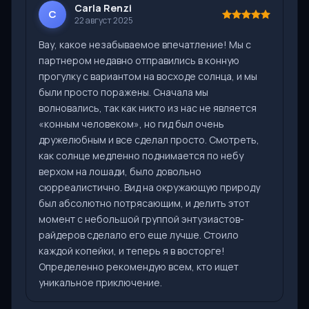
Carla Renzi
C
22 август 2025
Вау, какое незабываемое впечатление! Мы с
партнером недавно отправились в конную
прогулку с вариантом на восходе солнца, и мы
были просто поражены. Сначала мы
волновались, так как никто из нас не является
«конным человеком», но гид был очень
дружелюбным и все сделал просто. Смотреть,
как солнце медленно поднимается по небу
верхом на лошади, было довольно
сюрреалистично. Вид на окружающую природу
был абсолютно потрясающим, и делить этот
момент с небольшой группой энтузиастов-
райдеров сделало его еще лучше. Стоило
каждой копейки, и теперь я в восторге!
Определенно рекомендую всем, кто ищет
уникальное приключение.