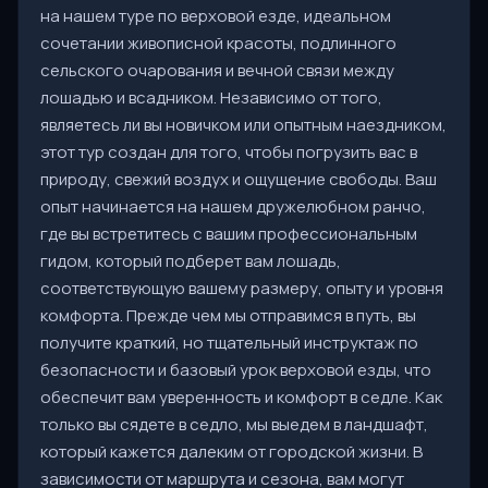
на нашем туре по верховой езде, идеальном
сочетании живописной красоты, подлинного
сельского очарования и вечной связи между
лошадью и всадником. Независимо от того,
являетесь ли вы новичком или опытным наездником,
этот тур создан для того, чтобы погрузить вас в
природу, свежий воздух и ощущение свободы. Ваш
опыт начинается на нашем дружелюбном ранчо,
где вы встретитесь с вашим профессиональным
гидом, который подберет вам лошадь,
соответствующую вашему размеру, опыту и уровня
комфорта. Прежде чем мы отправимся в путь, вы
получите краткий, но тщательный инструктаж по
безопасности и базовый урок верховой езды, что
обеспечит вам уверенность и комфорт в седле. Как
только вы сядете в седло, мы выедем в ландшафт,
который кажется далеким от городской жизни. В
зависимости от маршрута и сезона, вам могут