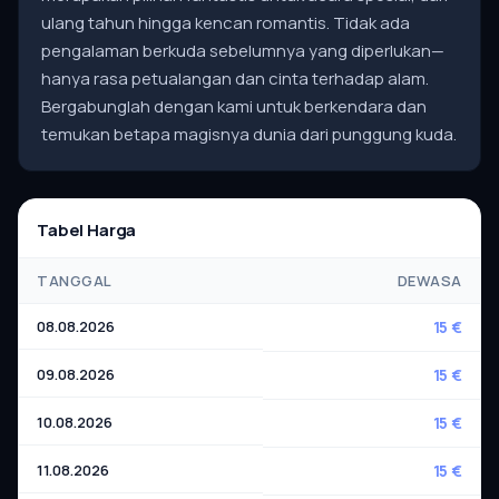
ulang tahun hingga kencan romantis. Tidak ada
pengalaman berkuda sebelumnya yang diperlukan—
hanya rasa petualangan dan cinta terhadap alam.
Bergabunglah dengan kami untuk berkendara dan
temukan betapa magisnya dunia dari punggung kuda.
Tabel Harga
TANGGAL
DEWASA
08.08.2026
15 €
09.08.2026
15 €
10.08.2026
15 €
11.08.2026
15 €