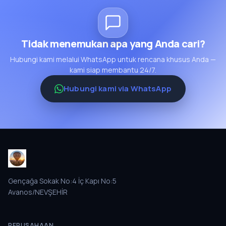
Tidak menemukan apa yang Anda cari?
Hubungi kami melalui WhatsApp untuk rencana khusus Anda —
kami siap membantu 24/7.
Hubungi kami via WhatsApp
Gençağa Sokak No:4 İç Kapı No:5
Avanos/NEVŞEHİR
PERUSAHAAN