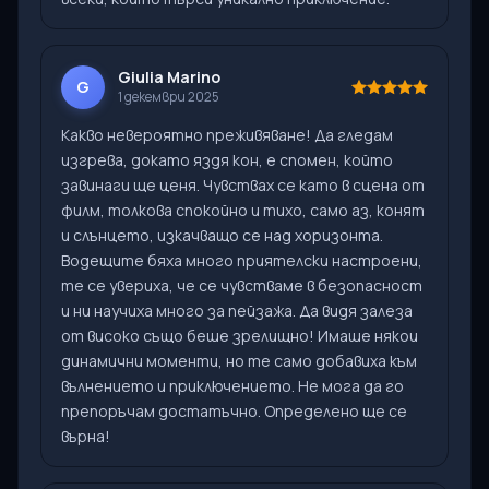
Giulia Marino
G
1 декември 2025
Какво невероятно преживяване! Да гледам
изгрева, докато яздя кон, е спомен, който
завинаги ще ценя. Чувствах се като в сцена от
филм, толкова спокойно и тихо, само аз, конят
и слънцето, изкачващо се над хоризонта.
Водещите бяха много приятелски настроени,
те се увериха, че се чувстваме в безопасност
и ни научиха много за пейзажа. Да видя залеза
от високо също беше зрелищно! Имаше някои
динамични моменти, но те само добавиха към
вълнението и приключението. Не мога да го
препоръчам достатъчно. Определено ще се
върна!