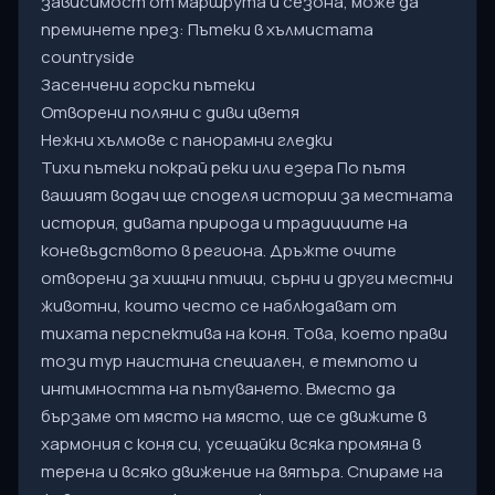
зависимост от маршрута и сезона, може да
преминете през: Пътеки в хълмистата
countryside
Засенчени горски пътеки
Отворени поляни с диви цветя
Нежни хълмове с панорамни гледки
Тихи пътеки покрай реки или езера По пътя
вашият водач ще споделя истории за местната
история, дивата природа и традициите на
коневъдството в региона. Дръжте очите
отворени за хищни птици, сърни и други местни
животни, които често се наблюдават от
тихата перспектива на коня. Това, което прави
този тур наистина специален, е темпото и
интимността на пътуването. Вместо да
бързаме от място на място, ще се движите в
хармония с коня си, усещайки всяка промяна в
терена и всяко движение на вятъра. Спираме на