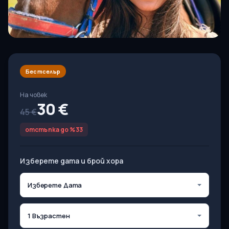
Бестселър
На човек
30 €
45 €
отстъпка до %33
Изберете дата и брой хора
Изберете Дата
1 Възрастен