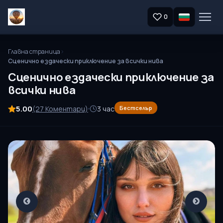
0
Главна страница
Сценично ездачески приключение за всички нива
Сценично ездачески приключение за
всички нива
5.00
(27 Коментари)
3 час
Бестселър