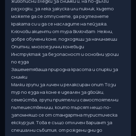
живописни гледки за снимки и, на по-дълги
разходки, за лека закуска или пикник, където
можете да се отпуснете, да разтегнете
краката си и да се насладите на пейзажа.
Ключови акценти от тура включват: Нежни,
добре обучени коне, подходящи за начинаещи
Опитни, многоезични коневъди
Инструктаж за безопасност и основни уроци
по езда
Зашеметяваща природна красота и спирки за
снимки
Малки групи за личен и релаксиран опит Този
тур по езда на коне е идеален за двойки,
семейства, групи приятели и самостоятелни
пътешественици, които търсят нещо по-
запомнящо се от стандартна туристическа
екскурзия. Това е също отличен вариант за
специални събития, от рождени дни до