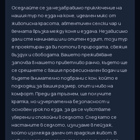
Оседлайте се за незабравимо приключение на
нашия тур по езда на коне, идеален микс от
живописна красота, автентичен селски чар и
вечната връзка между коня и ездача. Независимо
дали сте начинаещ или опитен ездит, този тур
е проектиран да ви потопи в природата, свежия
въздух и свободата. Вашето преживяване
започва в нашето приветливо ранчо, където ще
се срещнете с вашия професионален водач и ще
бъдете внимателно подбрани с кон, който е
подходящ за вашия размер, опит и ниво на
комфорт. Преди да тръгнем, ще получите
кратка, но изчерпателна безопасност и
основен урок по езда, за да се чувствате
уверени и спокойни в седлото. След като се
настаните в седлото, излизаме в пейзаж,
който изглежда далеч от градския живот. В