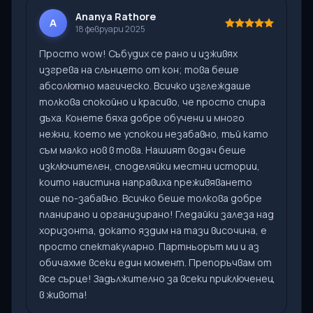
Ananya Rathore
A
18 февруари 2025
Просто wow! Събудих се рано и изживях
изгрева на слънцето от кон; това беше
абсолютно магическо. Всичко изглеждаше
толкова спокойно и красиво, че просто спира
дъха. Конете бяха добре обучени и много
нежни, което ме успокои незабавно, тъй като
съм малко нов в това. Нашият водач беше
изключителен, споделяйки местни истории,
които наистина направиха преживяването
още по-забавно. Всичко беше толкова добре
планирано и организирано! Гледайки залеза над
хоризонта, докато яздим на тази височина, е
просто спектакуларно. Партньорът ми и аз
обичахме всеки един момент. Препоръчвам от
все сърце! Задължително за всеки приключенец
в живота!