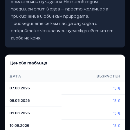
романтични излизания. Не е необходим
предишен опит в езда — просто желание за
приключение и обич към природата.
Присъединете се към нас за разходка и
открийте колко магичен изглежда светът от
гърба на коня.
Ценова таблица
ДАТА
ВЪЗРАСТЕН
07.08.2026
15 €
08.08.2026
15 €
09.08.2026
15 €
10.08.2026
15 €