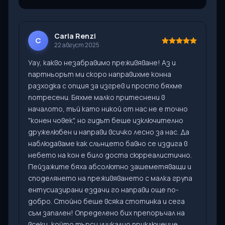
Carla Renzi
C
22 август 2025
Уау, какво незабравимо преживяване! Аз и
партньорът ми скоро направихме конна
разходка с опция за изгрев и просто бяхме
потресени. Бяхме малко притеснени в
началото, тъй като никой от нас не е точно
"конен човек", но гидът беше изключително
дружелюбен и направи всичко лесно за нас. Да
наблюдаваме как слънцето бавно се издига в
небето на кон е било доста сюрреалистично.
Пейзажите бяха абсолютно зашеметяващи и
споделянето на преживяването с малка група
ентусиазирани ездачи го направи още по-
добро. Стойно беше всяка стотинка и сега
съм запален! Определено бих препоръчал на
всеки, който търси уникално приключение.