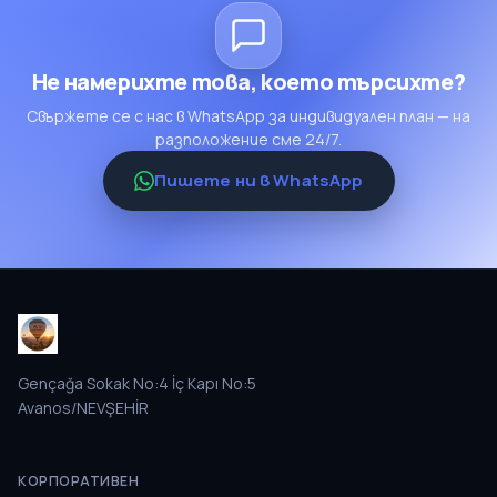
Не намерихте това, което търсихте?
Свържете се с нас в WhatsApp за индивидуален план — на
разположение сме 24/7.
Пишете ни в WhatsApp
Gençağa Sokak No:4 İç Kapı No:5
Avanos/NEVŞEHİR
КОРПОРАТИВЕН