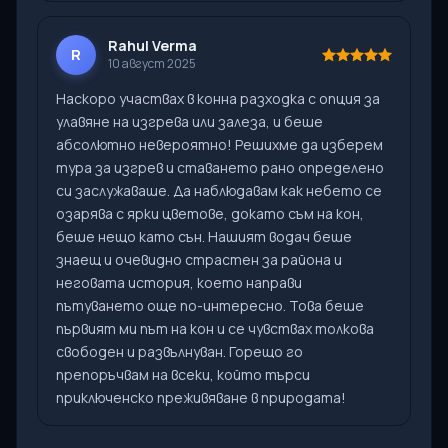
Rahul Verma
R
10 август 2025
Наскоро участвах в конна разходка с опция за
улавяне на изгрева или залеза, и беше
абсолютно невероятно! Решихме да изберем
тура за изгрев и ставането рано определено
си заслужаваше. Да наблюдавам как небето се
озарява с ярки цветове, докато съм на кон,
беше нещо като сън. Нашият водач беше
знаещ и очевидно страстен за района и
неговата история, което направи
пътуването още по-интересно. Това беше
първият ми път на кон и се чувствах толкова
свободен и развълнуван. Горещо го
препоръчвам на всеки, който търси
приключенско преживяване в природата!