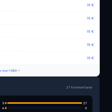
15 €
15 €
15 €
15 €
15 €
s mer
+360
27 Kommentarer
5
27
4
0