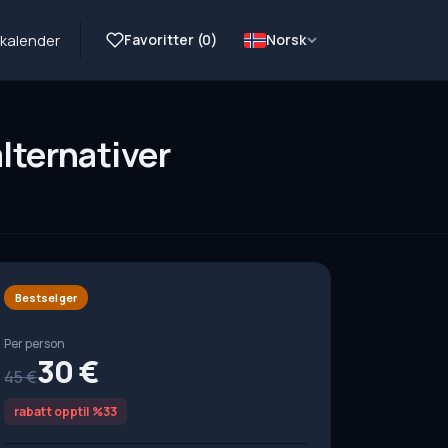
Favoritter (
0
)
Norsk
kalender
lternativer
Bestselger
Per person
30 €
45 €
rabatt opptil %33