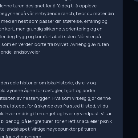
 denne turen designet for å få deg til å oppleve
in begynner på vår innbydende ranch, hvor du møter din
t med en hest som passer din størrelse, erfaring og
å en kort, men grundig sikkerhetsorientering og en
er deg trygg og komfortabel i salen. Når vi er på
es som en verden borte fra bylivet. Avhengig av ruten
lende landsbyveier
uiden dele historier om lokalhistorie, dyreliv og
Hold øynene åpne for rovfugler, hjort og andre
e utsikten av hesteryggen. Hva som virkelig gjør denne
en. I stedet for å skynde oss fra sted til sted, vil du
 hver endring i terrenget og hver ny vindpust. Vi tar
lder og, på lengre turer, for en lett snack eller piknik
yte landskapet. Viktige høydepunkter på turen
sser for nybegynnere