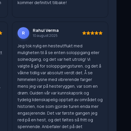
m
kommer definitivt tilbake!
Rahul Verma
R
10 august 2025
Jeg tok nylig en hesteutflukt med
t
muligheten til å se enten soloppgang eller
solnedgang, og det var helt utrolig! Vi
valgte å gå for soloppgangsturen, og det å
l
våkne tidlig var absolutt verdt det. Å se
himmelen lysne med vibrerende farger
,
mens jeg var på hesteryggen, var som en
drøm. Guiden vår var kunnskapsrik og
tydelig lidenskapelig opptatt av området og
historien, noe som gjorde turen enda mer
engasjerende. Det var første gangen jeg
red på en hest, og det føltes så fritt og
spennende. Anbefaler det på det