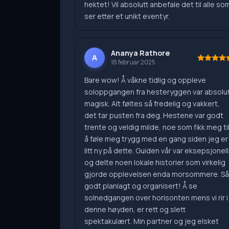
hektet! Vil absolutt anbefale det til alle so
ser etter et unikt eventyr.
Ananya Rathore
A
18 februar 2025
Bare wow! Å våkne tidlig og oppleve
soloppgangen fra hesteryggen var absolut
magisk. Alt føltes så fredelig og vakkert,
det tar pusten fra deg. Hestene var godt
trente og veldig milde, noe som fikk meg ti
å føle meg trygg med en gang siden jeg er
litt ny på dette. Guiden vår var eksepsjonell
og delte noen lokale historier som virkelig
gjorde opplevelsen enda morsommere. Så
godt planlagt og organisert! Å se
solnedgangen over horisonten mens vi rir i
denne høyden, er rett og slett
spektakulært. Min partner og jeg elsket