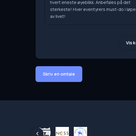
hvert eneste øyeblikk. Anbefales på det
sterkeste! Hver eventyrers must-do i løpe
av livet!
Vis 
Skriv en omtale