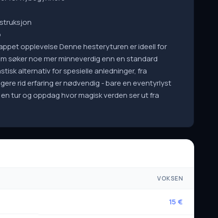
nstruksjon
p
appet opplevelse Denne hesteryturen er ideell for
som søker noe mer minneverdig enn en standard
isk alternativ for spesielle anledninger, fra
ligere rid erfaring er nødvendig - bare en eventyrlyst
 på en tur og oppdag hvor magisk verden ser ut fra
VOKSEN
15 €