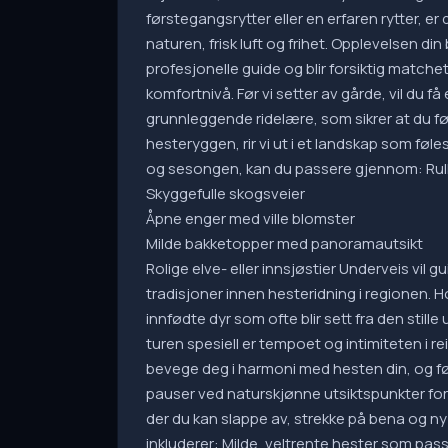
førstegangsrytter eller en erfaren rytter, er
naturen, frisk luft og frihet. Opplevelsen d
profesjonelle guide og blir forsiktig matche
komfortnivå. Før vi setter av gårde, vil du f
grunnleggende ridelære, som sikrer at du føl
hesteryggen, rir vi ut i et landskap som føl
og sesongen, kan du passere gjennom: Rul
Skyggefulle skogsveier
Åpne enger med ville blomster
Milde bakketopper med panoramautsikt
Rolige elve- eller innsjøstier Underveis vil g
tradisjoner innen hesteridning i regionen. 
innfødte dyr som ofte blir sett fra den still
turen spesiell er tempoet og intimiteten i reis
bevege deg i harmoni med hesten din, og føle
pauser ved naturskjønne utsiktspunkter for bi
der du kan slappe av, strekke på bena og n
inkluderer: Milde, veltrente hester som pa