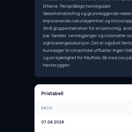
Erfarne, flerspråklige hesteguider
Sikkerhetsbriefing og grunnleggende rideli
Imponerende naturskjønnhet og fotostop
Små gruppestørrelser for en personlig, avsl
par, familier, vennegjenger og solomøter 
sightseeingekskursjon. Det er også et fantast
bursdager til romantiske utflukter. Ingen tid
og en kjærlighet for friluftsliv. Bli med oss
hesteryggen.
Pristabell
DATO
07.08.2026