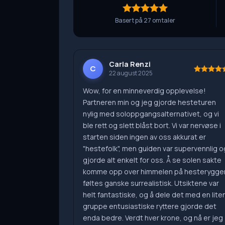
Basert på 27 omtaler
Carla Renzi
C
22 august 2025
Wow, for en minneverdig opplevelse!
Partneren min og jeg gjorde hesteturen
nylig med soloppgangsalternativet, og vi
ble rett og slett blåst bort. Vi var nervøse i
starten siden ingen av oss akkurat er
"hestefolk", men guiden var supervennlig o
gjorde alt enkelt for oss. Å se solen sakte
komme opp over himmelen på hesterygge
føltes ganske surrealistisk. Utsiktene var
helt fantastiske, og å dele det med en lite
gruppe entusiastiske ryttere gjorde det
enda bedre. Verdt hver krone, og nå er jeg