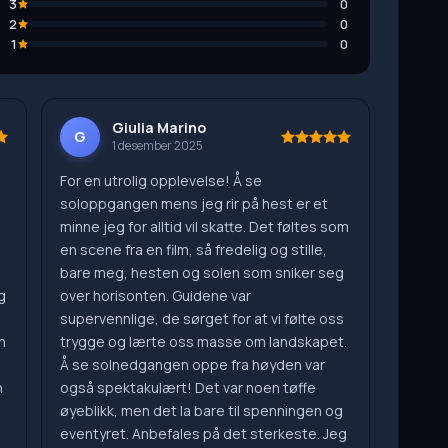
3
0
2
0
1
0
Giulia Marino
G
1 desember 2025
For en utrolig opplevelse! Å se
soloppgangen mens jeg rir på hest er et
minne jeg for alltid vil skatte. Det føltes som
en scene fra en film, så fredelig og stille,
bare meg, hesten og solen som sniker seg
g
over horisonten. Guidene var
supervennlige, de sørget for at vi følte oss
n
trygge og lærte oss masse om landskapet.
Å se solnedgangen oppe fra høyden var
n
også spektakulært! Det var noen tøffe
øyeblikk, men det la bare til spenningen og
eventyret. Anbefales på det sterkeste. Jeg