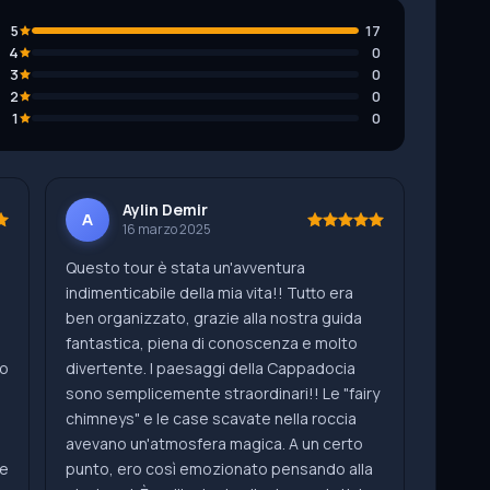
5
17
4
0
3
0
2
0
1
0
Aylin Demir
A
16 marzo 2025
Questo tour è stata un'avventura
indimenticabile della mia vita!! Tutto era
ben organizzato, grazie alla nostra guida
fantastica, piena di conoscenza e molto
to
divertente. I paesaggi della Cappadocia
sono semplicemente straordinari!! Le "fairy
chimneys" e le case scavate nella roccia
avevano un'atmosfera magica. A un certo
te
punto, ero così emozionato pensando alla