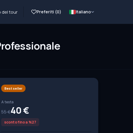
Preferiti (
0
)
Italiano
 del tour
Professionale
Best seller
A testa
40 €
55 €
sconto fino a %27