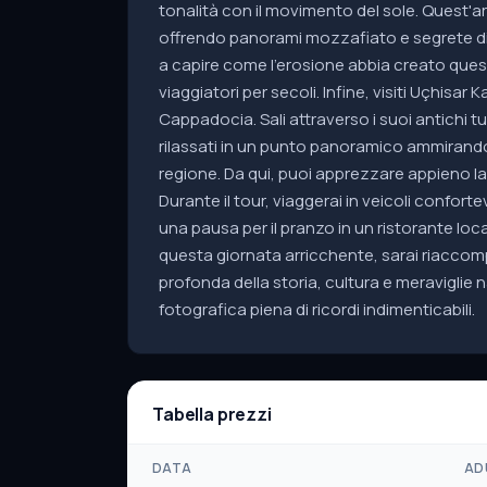
tonalità con il movimento del sole. Quest'ar
offrendo panorami mozzafiato e segrete dim
a capire come l'erosione abbia creato ques
viaggiatori per secoli. Infine, visiti Uçhisar 
Cappadocia. Sali attraverso i suoi antichi 
rilassati in un punto panoramico ammirando 
regione. Da qui, puoi apprezzare appieno l
Durante il tour, viaggerai in veicoli confort
una pausa per il pranzo in un ristorante local
questa giornata arricchente, sarai riacco
profonda della storia, cultura e meravigli
fotografica piena di ricordi indimenticabili.
Tabella prezzi
DATA
AD