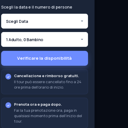
Scegli la data e il numero di persone
Scegli Data
1 Adulto, 0 Bambino
Verificare la disponibilità
Cancellazione e rimborso gratuiti.
Il tour può essere cancellato fino a 24
ore prima dell'orario di inizio.
Prenota ora e paga dopo.
Fai la tua prenotazione ora, paga in
qualsiasi momento prima dell'inizio del
tour.