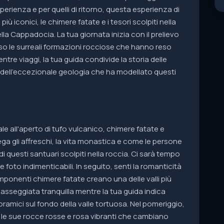
esperienza e per quelli di ritorno, questa esperienza di
ù iconici, le chimere fatate e i tesori scolpiti nella
lla Cappadocia. La tua giornata inizia con il prelievo
so le surreali formazioni rocciose che hanno reso
tre viaggi, la tua guida condivide la storia delle
 e dell'eccezionale geologia che ha modellato questi
e all'aperto di tufo vulcanico, chimere fatate e
a gli affreschi, la vita monastica e come le persone
 questi santuari scolpiti nella roccia. Ci sarà tempo
 foto indimenticabili. In seguito, senti la romanticità
 imponenti chimere fatate creano una delle valli più
asseggiata tranquilla mentre la tua guida indica
oramici sul fondo della valle tortuosa. Nel pomeriggio,
r le sue rocce rosse e rosa vibranti che cambiano