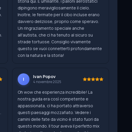
storia qui. È umiliante, i palloni aerostatici
è
dipingono meravigliosamente il cielo.
.
Inoltre, le fermate per il cibo incluse erano
davvero deliziose, proprio come speravo.
Un ringraziamento speciale anche
o.
all'autista, che ci ha tenuto al sicuro su
strade tortuose. Consiglio vivamente
questo se vuoi connetterti profondamente
con la natura e la storia!
Ivan Popov
I
4 novembre 2025
Oh wow che esperienza incredibile! La
nostra guida era così competente e
appassionata, ci ha portato attraverso
.
questi paesaggi mozzafiato. Vedere i
camini delle fate da vicino è stato fuori da
i
questo mondo. Il tour aveva il perfetto mix