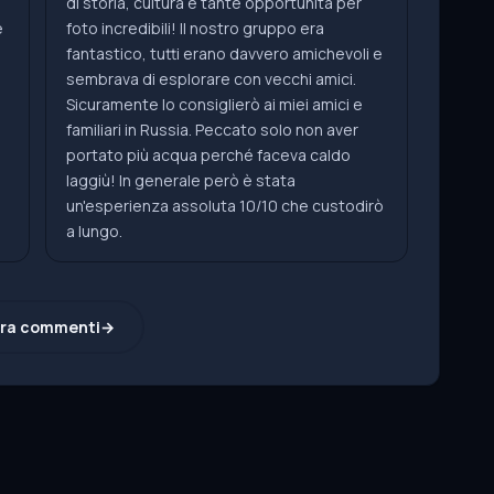
di storia, cultura e tante opportunità per
e
foto incredibili! Il nostro gruppo era
fantastico, tutti erano davvero amichevoli e
sembrava di esplorare con vecchi amici.
Sicuramente lo consiglierò ai miei amici e
familiari in Russia. Peccato solo non aver
portato più acqua perché faceva caldo
laggiù! In generale però è stata
un'esperienza assoluta 10/10 che custodirò
a lungo.
ra commenti