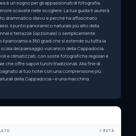
ea è un sogno per gli appassionati di fotografia,
ore scavate nelle scogliere. La tua guida ti aiuterà
to drammatico rilievo e perché ha affascinato
Kalesi, il punto panoramico naturale più alto della
tunnel e terrazze (opzionale) o semplicemente
il panorama a 360 gradi che si estende su tutta la
a scala del paesaggio vulcanico della Cappadocia.
evoli e climatizzati, con soste fotografiche regolari e
e che offre sapori turchi tradizionali. Alla fine di
mpagnato al tuo hotel con una comprensione più
e naturali della Cappadocia—e una macchina
ULTO
1-8 ETÀ