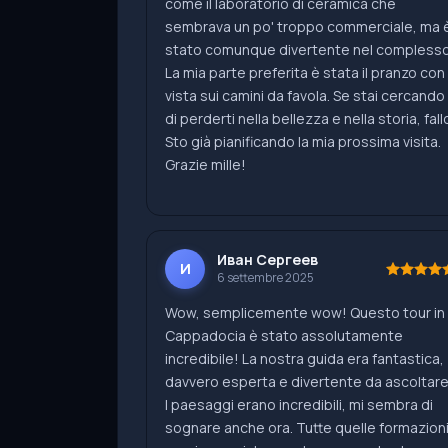
come il laboratorio di ceramica che
sembrava un po' troppo commerciale, ma 
stato comunque divertente nel complesso
La mia parte preferita è stata il pranzo con
vista sui camini da favola. Se stai cercando
di perderti nella bellezza e nella storia, fall
Sto già pianificando la mia prossima visita.
Grazie mille!
Иван Сергеев
И
6 settembre 2025
Wow, semplicemente wow! Questo tour in
Cappadocia è stato assolutamente
incredibile! La nostra guida era fantastica,
davvero esperta e divertente da ascoltare
I paesaggi erano incredibili, mi sembra di
sognare anche ora. Tutte quelle formazion