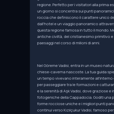
regione. Perfetto per i visitatori alla prima 
un giorno si concentra sui punti panoramici pi
roccia che definiscono il carattere unico de
dall'hotel e un viaggio panoramico attraver
questa regione famosa in tutto il mondo. Men
antiche civiltà, del cristianesimo primitivo
paesaggi nel corso di milioni di anni.
Nel Göreme Vadisi, entra in un museo natural
chiese-caverna nascoste. La tua guida spieg
un tempo vivevano interamente all'interno di
per passeggiare tra le formazioni e catturare
e la serenità di Aşk Vadisi, dove graziose e
fotogeniche della Cappadocia. Goditi una p
forme rocciose uniche e i migliori punti pan
continui verso Kızılçukur Vadisi, famoso pe