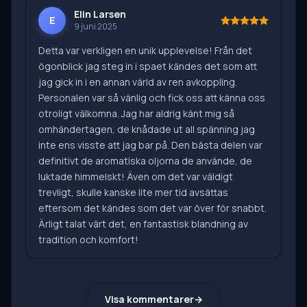
Elin Larsen
E
9 juni 2025
Detta var verkligen en unik upplevelse! Från det
ögonblick jag steg in i spaet kändes det som att
jag gick in i en annan värld av ren avkoppling.
Personalen var så vänlig och fick oss att känna oss
otroligt välkomna. Jag har aldrig känt mig så
omhändertagen, de knådade ut all spänning jag
inte ens visste att jag bar på. Den bästa delen var
definitivt de aromatiska oljorna de använde, de
luktade himmelskt! Även om det var väldigt
trevligt, skulle kanske lite mer tid avsättas
eftersom det kändes som det var över för snabbt.
Ärligt talat värt det, en fantastisk blandning av
tradition och komfort!
Visa kommentarer