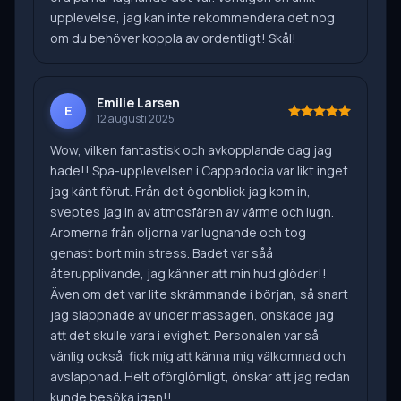
upplevelse, jag kan inte rekommendera det nog
om du behöver koppla av ordentligt! Skål!
Emilie Larsen
E
12 augusti 2025
Wow, vilken fantastisk och avkopplande dag jag
hade!! Spa-upplevelsen i Cappadocia var likt inget
jag känt förut. Från det ögonblick jag kom in,
sveptes jag in av atmosfären av värme och lugn.
Aromerna från oljorna var lugnande och tog
genast bort min stress. Badet var såå
återupplivande, jag känner att min hud glöder!!
Även om det var lite skrämmande i början, så snart
jag slappnade av under massagen, önskade jag
att det skulle vara i evighet. Personalen var så
vänlig också, fick mig att känna mig välkomnad och
avslappnad. Helt oförglömligt, önskar att jag redan
kunde besöka igen!!