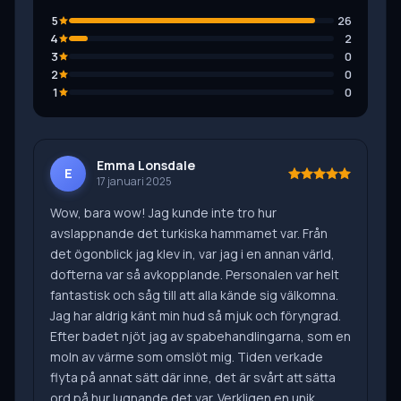
5
26
4
2
3
0
2
0
1
0
Emma Lonsdale
E
17 januari 2025
Wow, bara wow! Jag kunde inte tro hur
avslappnande det turkiska hammamet var. Från
det ögonblick jag klev in, var jag i en annan värld,
dofterna var så avkopplande. Personalen var helt
fantastisk och såg till att alla kände sig välkomna.
Jag har aldrig känt min hud så mjuk och föryngrad.
Efter badet njöt jag av spabehandlingarna, som en
moln av värme som omslöt mig. Tiden verkade
flyta på annat sätt där inne, det är svårt att sätta
ord på hur lugnande det var. Verkligen en unik