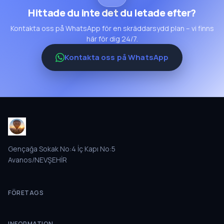
Hittade du inte det du letade efter?
Kontakta oss på WhatsApp för en skräddarsydd plan – vi finns
här för dig 24/7.
Kontakta oss på WhatsApp
Gençağa Sokak No:4 İç Kapı No:5
Avanos/NEVŞEHİR
FÖRETAGS
INFORMATION