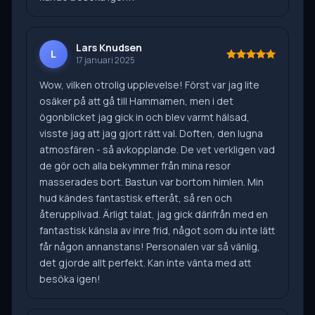
Lars Knudsen
L
17 januari 2025
Wow, vilken otrolig upplevelse! Först var jag lite
osäker på att gå till Hammamen, men i det
ögonblicket jag gick in och blev varmt hälsad,
visste jag att jag gjort rätt val. Doften, den lugna
atmosfären - så avkopplande. De vet verkligen vad
de gör och alla bekymmer från mina resor
masserades bort. Bastun var bortom himlen. Min
hud kändes fantastisk efteråt, så ren och
återupplivad. Ärligt talat, jag gick därifrån med en
fantastisk känsla av inre frid, något som du inte lätt
får någon annanstans! Personalen var så vänlig,
det gjorde allt perfekt. Kan inte vänta med att
besöka igen!