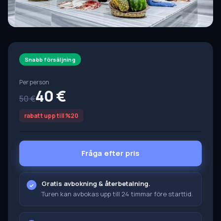
Snabb försäljning
Per person
40 €
50 €
rabatt upp till %20
Fråga efter pris
Gratis avbokning & återbetalning.
Turen kan avbokas upp till 24 timmar före starttid.