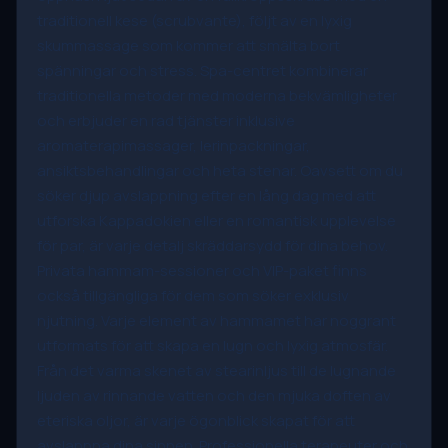
traditionell kese (scrubvante), följt av en lyxig
skummassage som kommer att smälta bort
spänningar och stress. Spa-centret kombinerar
traditionella metoder med moderna bekvämligheter
och erbjuder en rad tjänster inklusive
aromaterapimassager, lerinpackningar,
ansiktsbehandlingar och heta stenar. Oavsett om du
söker djup avslappning efter en lång dag med att
utforska Kappadokien eller en romantisk upplevelse
för par, är varje detalj skräddarsydd för dina behov.
Privata hammam-sessioner och VIP-paket finns
också tillgängliga för dem som söker exklusiv
njutning. Varje element av hammamet har noggrant
utformats för att skapa en lugn och lyxig atmosfär.
Från det varma skenet av stearinljus till de lugnande
ljuden av rinnande vatten och den mjuka doften av
eteriska oljor, är varje ögonblick skapat för att
avslappna dina sinnen. Professionella terapeuter och