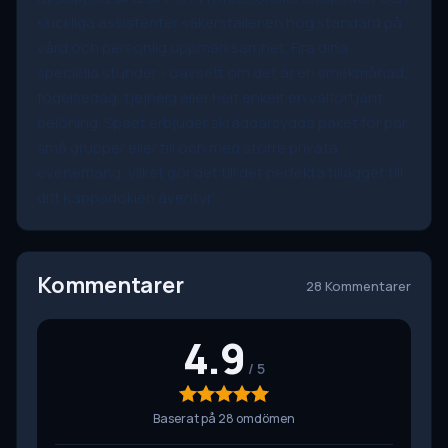
skickliga assistenter säkerställer en hög standard på
vård och personlig uppmärksamhet. Fira dina
speciella stunder - oavsett om det är en smekmånad,
födelsedag, tjejhelg eller helt enkelt en välförtjänt
belöning. Spaet erbjuder skräddarsydda paket för par,
små grupper eller till och med större privata
evenemang, vilket gör det till det perfekta tillägget till
ditt Kappadokien äventyr.
Kommentarer
28 Kommentarer
4.9
Baserat på 28 omdömen