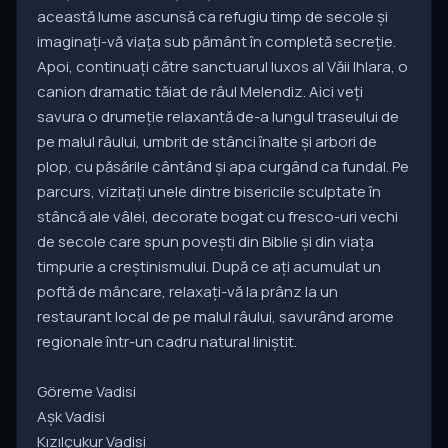
această lume ascunsă ca refugiu timp de secole și
imaginați-vă viața sub pământ în completă secreție.
Apoi, continuați către sanctuarul luxos al Văii Ihlara, o
canion dramatic tăiat de râul Melendiz. Aici veți
savura o drumeție relaxantă de-a lungul traseului de
pe malul râului, umbrit de stânci înalte și arbori de
plop, cu păsările cântând și apa curgând ca fundal. Pe
parcurs, vizitați unele dintre bisericile sculptate în
stâncă ale vâlei, decorate bogat cu fresco-uri vechi
de secole care spun povești din Biblie și din viața
timpurie a creștinismului. După ce ați acumulat un
poftă de mâncare, relaxați-vă la prânz la un
restaurant local de pe malul râului, savurând arome
regionale într-un cadru natural liniștit.
Göreme Vadisi
Aşk Vadisi
Kızılçukur Vadisi