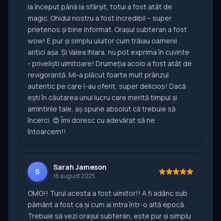
la început până la sfârșit, totul a fost atât de
magic. Ghidul nostru a fost incredibil – super
prietenos și bine informat. Orașul subteran a fost
wow! E pur și simplu uluitor cum trăiau oamenii
antici așa. Și Valea Ihlara, nu pot exprima în cuvinte
- priveliști uimitoare! Drumeția acolo a fost atât de
revigorantă. Mi-a plăcut foarte mult prânzul
autentic pe care l-au oferit, super delicios! Dacă
ești în căutarea unui lucru care merită timpul și
amintirile tale, aș spune absolut că trebuie să
încerci. 😍 Îmi doresc cu adevărat să ne
întoarcem!!
Sarah Jameson
S
16 august 2025
OMG!! Turul acesta a fost uimitor!! A fi adânc sub
pământ a fost ca și cum ai intra într-o altă epocă.
Trebuie să vezi orașul subteran, este pur și simplu