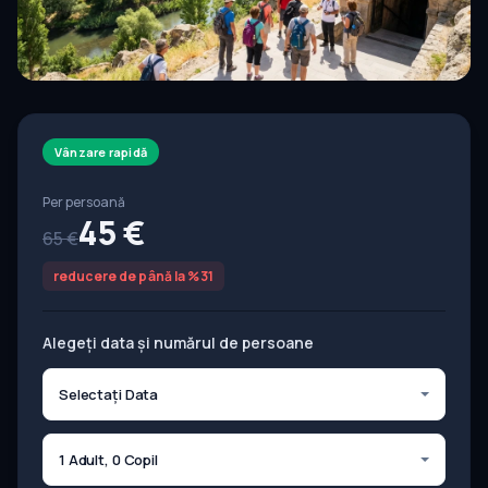
Vânzare rapidă
Per persoană
45 €
65 €
reducere de până la %31
Alegeți data și numărul de persoane
Selectați Data
1 Adult, 0 Copil