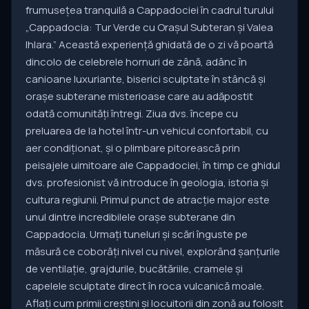
frumusețea tranquilă a Cappadociei în cadrul turului
„Cappadocia: Tur Verde cu Orașul Subteran și Valea
Ihlara.” Această experiență ghidată de o zi vă poartă
dincolo de celebrele hornuri de zână, adânc în
canioane luxuriante, biserici sculptate în stâncă și
orașe subterane misterioase care au adăpostit
odată comunități întregi. Ziua dvs. începe cu
preluarea de la hotel într-un vehicul confortabil, cu
aer condiționat, și o plimbare pitorească prin
peisajele uimitoare ale Cappadociei, în timp ce ghidul
dvs. profesionist vă introduce în geologia, istoria și
cultura regiunii. Primul punct de atracție major este
unul dintre incredibilele orașe subterane din
Cappadocia. Urmați tuneluri și scări înguste pe
măsură ce coborâți nivel cu nivel, explorând șanțurile
de ventilație, grajdurile, bucătăriile, cramele și
capelele sculptate direct în roca vulcanică moale.
Aflați cum primii creștini și locuitorii din zonă au folosit