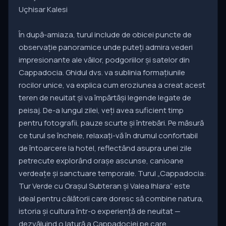
Uçhisar Kalesi
În după-amiaza, turul include de obicei puncte de
observație panoramice unde puteți admira vederi
impresionante ale văilor, podgoriilor și satelor din
Cappadocia. Ghidul dvs. va sublinia formațiunile
rocilor unice, va explica cum eroziunea a creat acest
teren de neuitat și va împărtăși legende legate de
peisaj. De-a lungul zilei, veți avea suficient timp
pentru fotografii, pauze scurte și întrebări. Pe măsură
ce turul se încheie, relaxați-vă în drumul confortabil
de întoarcere la hotel, reflectând asupra unei zile
petrecute explorând orașe ascunse, canioane
verdeațe și sanctuare temporale. Turul „Cappadocia:
Tur Verde cu Orașul Subteran și Valea Ihlara” este
ideal pentru călătorii care doresc să combine natura,
istoria și cultura într-o experiență de neuitat —
dezvăluind o latură a Cappadociei pe care