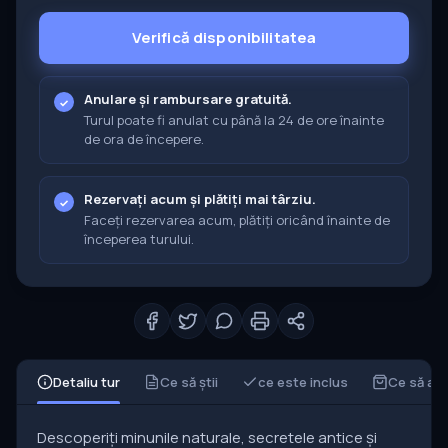
Verifică disponibilitatea
Anulare și rambursare gratuită.
Turul poate fi anulat cu până la 24 de ore înainte
de ora de începere.
Rezervați acum și plătiți mai târziu.
Faceți rezervarea acum, plătiți oricând înainte de
începerea turului.
Detaliu tur
Ce să știi
ce este inclus
Ce să adu
Descoperiți minunile naturale, secretele antice și