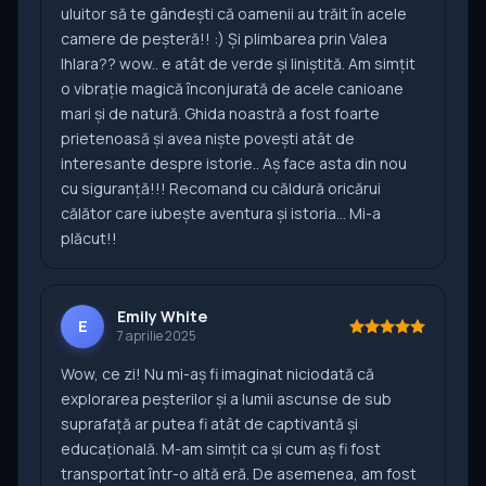
uluitor să te gândești că oamenii au trăit în acele
camere de peșteră!! :) Și plimbarea prin Valea
Ihlara?? wow.. e atât de verde și liniștită. Am simțit
o vibrație magică înconjurată de acele canioane
mari și de natură. Ghida noastră a fost foarte
prietenoasă și avea niște povești atât de
interesante despre istorie.. Aș face asta din nou
cu siguranță!!! Recomand cu căldură oricărui
călător care iubește aventura și istoria... Mi-a
plăcut!!
Emily White
E
7 aprilie 2025
Wow, ce zi! Nu mi-aș fi imaginat niciodată că
explorarea peșterilor și a lumii ascunse de sub
suprafață ar putea fi atât de captivantă și
educațională. M-am simțit ca și cum aș fi fost
transportat într-o altă eră. De asemenea, am fost