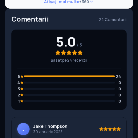
Afișați mai multe
+360
Comentarii
24 Comentarii
5.0
Bazat pe 24 recenzii
5
24
4
0
3
0
2
0
1
0
Jake Thompson
J
30 ianuarie 2025