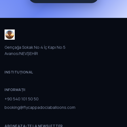
Gençağa Sokak No:4 İç Kapı No:5
Avanos/NEVŞEHİR
INSTITUŢIONAL
INFORMAȚII
+90 540 101 50 50
booking@flycappadociaballoons.com
ABONEAZA-TE LA NEWSLETTER