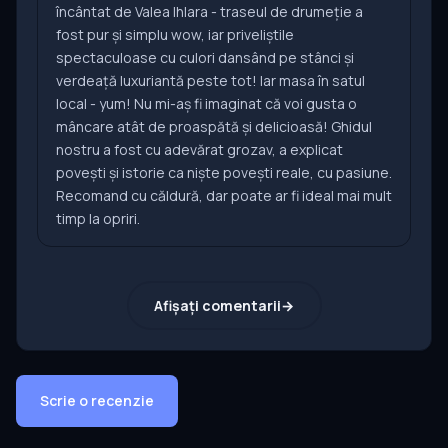
încântat de Valea Ihlara - traseul de drumeție a
fost pur și simplu wow, iar priveliștile
spectaculoase cu culori dansând pe stânci și
verdeață luxuriantă peste tot! Iar masa în satul
local - yum! Nu mi-aș fi imaginat că voi gusta o
mâncare atât de proaspătă și delicioasă! Ghidul
nostru a fost cu adevărat grozav, a explicat
povești și istorie ca niște povești reale, cu pasiune.
Recomand cu căldură, dar poate ar fi ideal mai mult
timp la opriri.
Afișați comentarii
Scrie o recenzie