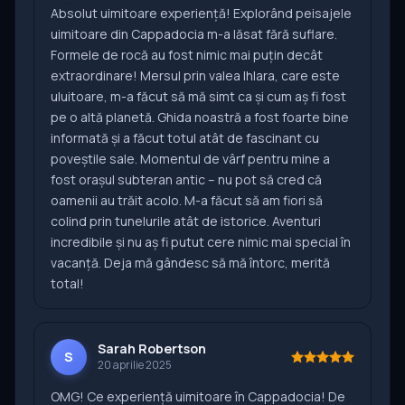
Absolut uimitoare experiență! Explorând peisajele
uimitoare din Cappadocia m-a lăsat fără suflare.
Formele de rocă au fost nimic mai puțin decât
extraordinare! Mersul prin valea Ihlara, care este
uluitoare, m-a făcut să mă simt ca și cum aș fi fost
pe o altă planetă. Ghida noastră a fost foarte bine
informată și a făcut totul atât de fascinant cu
poveștile sale. Momentul de vârf pentru mine a
fost orașul subteran antic – nu pot să cred că
oamenii au trăit acolo. M-a făcut să am fiori să
colind prin tunelurile atât de istorice. Aventuri
incredibile și nu aș fi putut cere nimic mai special în
vacanță. Deja mă gândesc să mă întorc, merită
total!
Sarah Robertson
S
20 aprilie 2025
OMG! Ce experiență uimitoare în Cappadocia! De