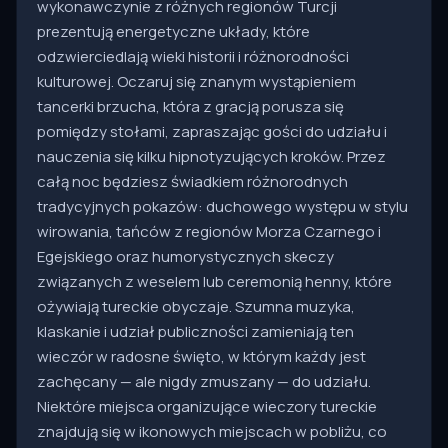
wykonawczynie z różnych regionów Turcji
prezentują energetyczne układy, które
odzwierciedlają wieki historii i różnorodności
kulturowej. Oczaruj się znanym wystąpieniem
tancerki brzucha, która z gracją porusza się
pomiędzy stołami, zapraszając gości do udziału i
nauczenia się kilku hipnotyzujących kroków. Przez
całą noc będziesz świadkiem różnorodnych
tradycyjnych pokazów: duchowego występu w stylu
wirowania, tańców z regionów Morza Czarnego i
Egejskiego oraz humorystycznych skeczy
związanych z weselem lub ceremonią henny, które
ożywiają tureckie obyczaje. Szumna muzyka,
klaskanie i udział publiczności zamieniają ten
wieczór w radosne święto, w którym każdy jest
zachęcany — ale nigdy zmuszany — do udziału.
Niektóre miejsca organizujące wieczory tureckie
znajdują się w ikonowych miejscach w pobliżu, co