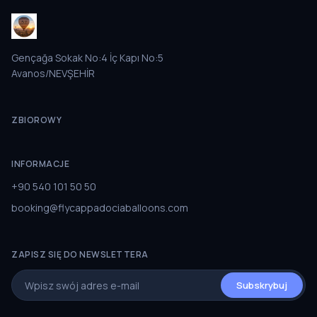
Gençağa Sokak No:4 İç Kapı No:5
Avanos/NEVŞEHİR
ZBIOROWY
INFORMACJE
+90 540 101 50 50
booking@flycappadociaballoons.com
ZAPISZ SIĘ DO NEWSLETTERA
Subskrybuj