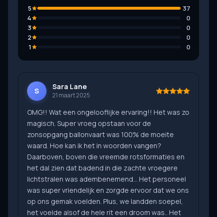
5
37
4
0
3
0
2
0
1
0
Sara Lane
S
21 maart 2025
OMG!! Wat een ongelooflijke ervaring!! Het was zo
magisch. Super vroeg opstaan voor de
zonsopgang ballonvaart was 100% de moeite
waard. Hoe kan ik het in woorden vangen?
Daarboven, boven die vreemde rotsformaties en
het dal zien dat badend in die zachte vroegere
lichtstralen was adembenemend... Het personeel
was super vriendelijk en zorgde ervoor dat we ons
op ons gemak voelden. Plus, we landden soepel,
het voelde alsof de hele rit een droom was.. Het