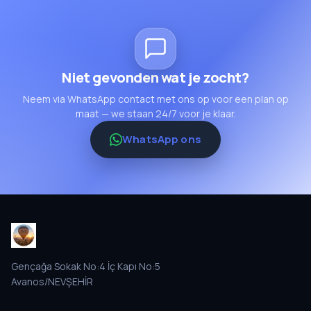
Niet gevonden wat je zocht?
Neem via WhatsApp contact met ons op voor een plan op
maat — we staan 24/7 voor je klaar.
WhatsApp ons
Gençağa Sokak No:4 İç Kapı No:5
Avanos/NEVŞEHİR