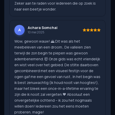
Zeker aan te raden voor iedereen die op zoek is
naar een beetje wonder.
Achara Somchai
A
10 mei 2025
Wow, gewoon wauw! 🌄 Dit was als het
meebeleven van een droom.. De valleien zien
terwijl de zon begin te piepen was gewoon
adembenemend. 🤯 Onze gids was echt vriendelijk
en wist veel over het gebied. De stilte daarboven
gecombineerd met een visueel festijn voor de
ogen gaf me een gevoel van rust.. In het begin was
ik best zenuwachtig (ik houd nooit van hoogtes!),
maar het bleek een once-in-a-lifetime ervaring te
zijn die ik nooit zal vergeten.🧡 Absoluut een
onvergetelijke ochtend – ik zou het nogmaals
willen doen! Iedereen zou het eens moeten
proberen, magie!