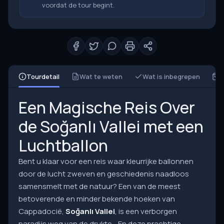
voordat de tour begint.
Tourdetail
Wat te weten
Wat is inbegrepen
W
Een Magische Reis Over
de Soğanlı Vallei met een
Luchtballon
Bent u klaar voor een reis waar kleurrijke ballonnen
door de lucht zweven en geschiedenis naadloos
samensmelt met de natuur? Een van de meest
betoverende en minder bekende hoeken van
Cappadocië,
Soğanlı Vallei
, is een verborgen
paradijs weg van de drukte… En deze prachtige