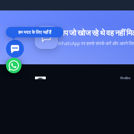
आप जो खोज रहे थे वह नहीं म
हम मदद के लिए यहाँ हैं
WhatsApp पर हमसे संपर्क करें और अपने लिए
निगमित
Gençağa Sokak No:4 İç Kapı No:5
Avanos/NEVŞEHİR