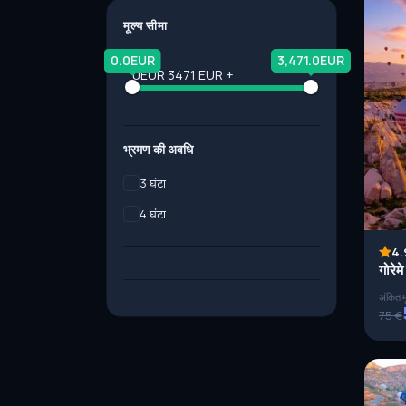
मूल्य सीमा
0.0EUR
3,471.0EUR
0EUR
3471 EUR +
भ्रमण की अवधि
3 घंटा
4 घंटा
4.
गोरेमे
अंकित म
75 €