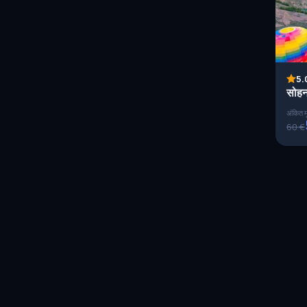
5.
सोहनल
अंकित म
60 €