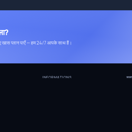
िला?
 खास प्लान पाएँ — हम 24/7 आपके साथ हैं।
INFORMATIONS
समाच
+90 540 101 50 50
booking@flycappadociaballoons.com
साम