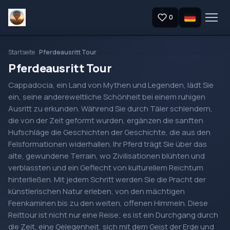
0
Startseite
Pferdeausritt Tour
Pferdeausritt Tour
Cappadocia, ein Land von Mythen und Legenden, lädt Sie
ein, seine andereweltliche Schönheit bei einem ruhigen
Ausritt zu erkunden. Während Sie durch Täler schlendern,
die von der Zeit geformt wurden, ergänzen die sanften
Hufschläge die Geschichten der Geschichte, die aus den
Felsformationen widerhallen. Ihr Pferd trägt Sie über das
alte, gewundene Terrain, wo Zivilisationen blühten und
verblassten und ein Geflecht von kulturellem Reichtum
hinterließen. Mit jedem Schritt werden Sie die Pracht der
künstlerischen Natur erleben, von den mächtigen
Feenkaminen bis zu den weiten, offenen Himmeln. Diese
Reittour ist nicht nur eine Reise; es ist ein Durchgang durch
die Zeit, eine Gelegenheit, sich mit dem Geist der Erde und