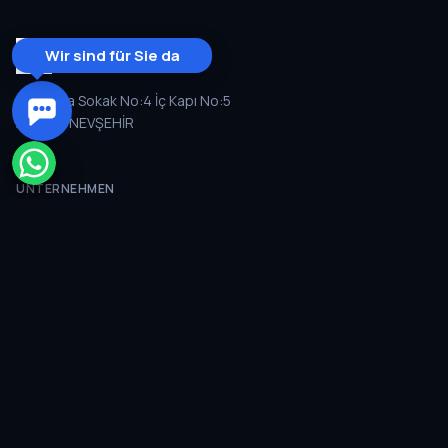
Wir sind für Sie da
Gençağa Sokak No:4 İç Kapı No:5
Avanos/NEVŞEHİR
UNTERNEHMEN
INFORMATIONEN
+90 540 101 50 50
booking@flycappadociaballoons.com
NEWSLETTER ABONNIEREN
Abonnieren